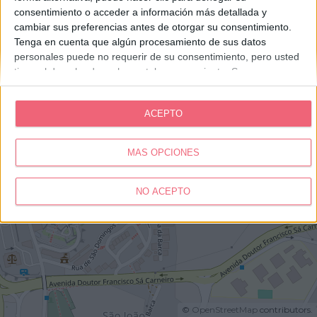
consentimiento o acceder a información más detallada y
cambiar sus preferencias antes de otorgar su consentimiento.
Tenga en cuenta que algún procesamiento de sus datos
personales puede no requerir de su consentimiento, pero usted
tiene el derecho de rechazar tal procesamiento. Sus
preferencias se aplicarán solo a este sitio web. Puede cambiar
sus preferencias o retirar su consentimiento en cualquier
ACEPTO
momento volviendo a este sitio y haciendo clic en el botón
"Privacidad" en la parte inferior de la página web.
MÁS OPCIONES
NO ACEPTO
©
OpenStreetMap
contributors.