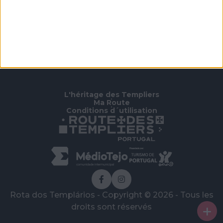
Page d’accueil
/
Connaître
/
Autres lieux d'intérêt
/
Église Matrice de Santo Aleixo do Beco
L'héritage des Templiers
•
Ma Route
•
Conditions d´utilisation
Rota dos Templários - Copyright © 2026 - Tous les
droits sont réservés