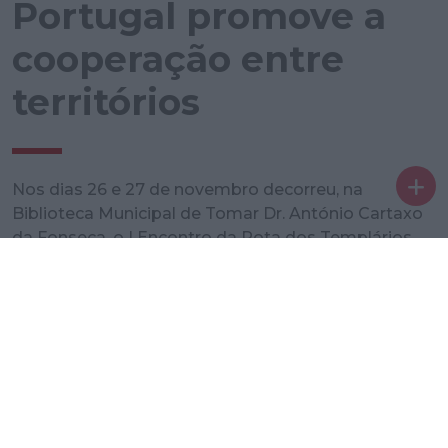
Portugal promove a
cooperação entre
territórios
Nos dias 26 e 27 de novembro decorreu, na
Biblioteca Municipal de Tomar Dr. António Cartaxo
da Fonseca, o I Encontro da Rota dos Templários
Portugal, dedicado ao tema “Experiência Turística e
Património Templário”.
Organizado pelo Município de Tomar, em parceria
com a CIM Médio Tejo e alguns parceiros
institucionais, entre os quais: a Entidade Regional
de Turismo do Centro de Portugal e o Turismo de
Portugal, o encontro reuniu cerca de uma centena
de participantes e assumiu-se como um momento