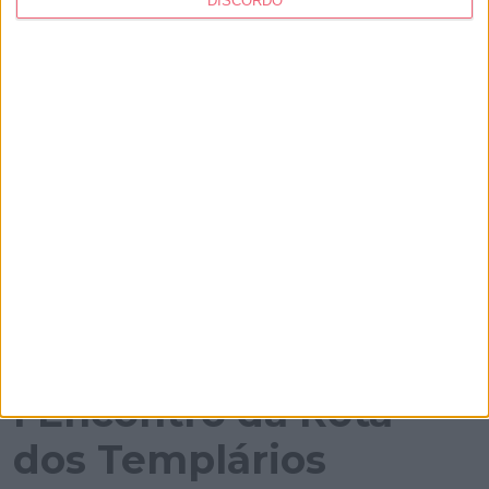
DISCORDO
02-12-2025
Biblioteca Municipal de Tomar Dr. António
Cartaxo da Fonseca
I Encontro da Rota
dos Templários