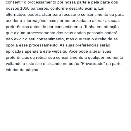
consentir o processamento por nossa parte e pela parte dos
02
nossos 1058 parceiros, conforme descrito acima. Em
alternativa, poderá clicar para recusar o consentimento ou para
dez
24
aceder a informações mais pormenorizadas e alterar as suas
I Encontro da Rota dos
preferências antes de dar consentimento.
Tenha em atenção
jun
Templários Portugal
que algum processamento dos seus dados pessoais poderá
Nova experiência d
não exigir o seu consentimento, mas que tem o direito de se
promove a cooperação
opor a esse processamento. As suas preferências serão
mapping inaugurad
entre territórios
aplicadas apenas a este website. Você pode alterar suas
Torre de Dornes
Nos dias 26 e 27 de novembro
preferências ou retirar seu consentimento a qualquer momento
Desde o dia 23 de jun
decorreu, na Biblioteca
voltando a este site e clicando no botão "Privacidade" na parte
icónica Torre Templár
inferior da página.
Municipal de Tomar Dr.
Dornes, em Ferreira d
António Cartaxo da Fonseca, o I
Zêzere, oferece ao pú
Encontro da Rota dos
uma experiência imer
Templários Portugal, dedicado
vídeo mapping, onde 
ao tema “Experiência Turística
e narrativa se entrel
e Património
reviver memórias e l
Templário”.Organizado pelo
passado.O lançamento
Município de Tomar, em
da iniciativa decorreu 
parceria com a CIM Médio Tejo