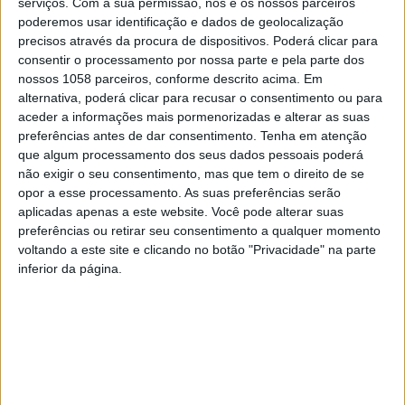
serviços.
Com a sua permissão, nós e os nossos parceiros
poderemos usar identificação e dados de geolocalização
precisos através da procura de dispositivos. Poderá clicar para
Visita Guiada:
consentir o processamento por nossa parte e pela parte dos
nossos 1058 parceiros, conforme descrito acima. Em
Pentagrama
alternativa, poderá clicar para recusar o consentimento ou para
aceder a informações mais pormenorizadas e alterar as suas
preferências antes de dar consentimento.
Tenha em atenção
que algum processamento dos seus dados pessoais poderá
não exigir o seu consentimento, mas que tem o direito de se
Esta visita guiada foi concebida para integrar as
opor a esse processamento. As suas preferências serão
cinco pontas de uma estrela que ilumina o Centro
aplicadas apenas a este website. Você pode alterar suas
de Portugal e daqui irradia para o mundo. Uma luz
preferências ou retirar seu consentimento a qualquer momento
permanente que congrega 1. Tomar dos Templários
voltando a este site e clicando no botão "Privacidade" na parte
e da Ordem de Cristo (ponto de partida); 2. Castelo
inferior da página.
de Almourol; 3. Dornes; 4. Mosteiro de Alcobaça e 5.
Mosteiro da Batalha.
A guia local há mais de uma década, Sandra
Henriques Costa, nascida em Tomar, com uma
parte relevante da vida profissional próxima do
Património, segue a linha do tempo (focada entre