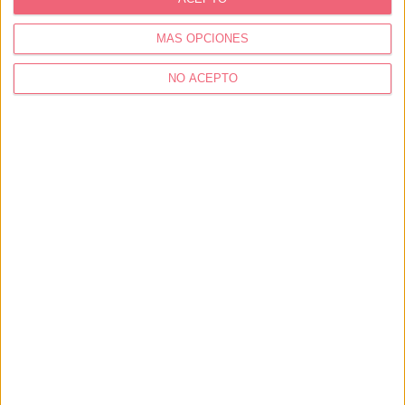
MÁS OPCIONES
NO ACEPTO
Castillo de Torres Novas
Levada de Tomar