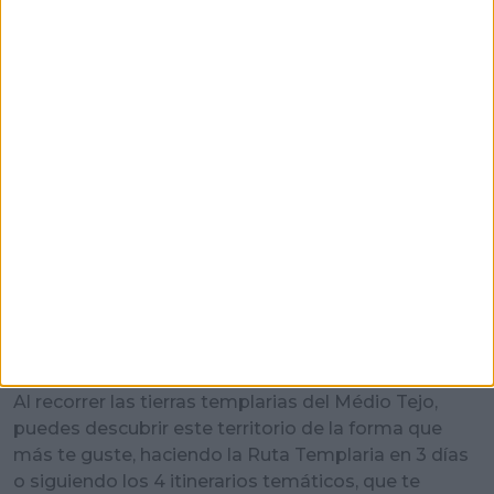
Visitar
Al recorrer las tierras templarias del Médio Tejo,
puedes descubrir este territorio de la forma que
más te guste, haciendo la Ruta Templaria en 3 días
o siguiendo los 4 itinerarios temáticos, que te