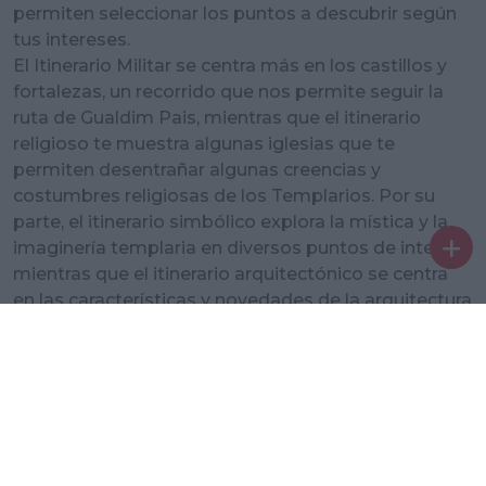
permiten seleccionar los puntos a descubrir según
tus intereses.
El Itinerario Militar se centra más en los castillos y
fortalezas, un recorrido que nos permite seguir la
ruta de Gualdim Pais, mientras que el itinerario
religioso te muestra algunas iglesias que te
permiten desentrañar algunas creencias y
costumbres religiosas de los Templarios. Por su
parte, el itinerario simbólico explora la mística y la
imaginería templaria en diversos puntos de interés,
mientras que el itinerario arquitectónico se centra
en las características y novedades de la arquitectura
templaria.
Si quieres algo aún más personalizado, puedes
elegir crear tu ruta en "Mi Ruta". ¿Exploramos?