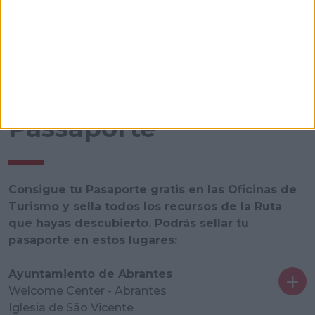
Passaporte
Consigue tu Pasaporte gratis en las Oficinas de
Turismo y sella todos los recursos de la Ruta
que hayas descubierto. Podrás sellar tu
pasaporte en estos lugares:
Ayuntamiento de Abrantes
Welcome Center - Abrantes
Iglesia de São Vicente